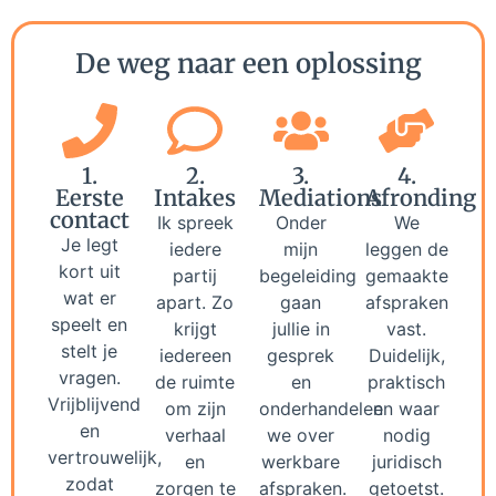
De weg naar een oplossing
1.
2.
3.
4.
Eerste
Intakes
Mediations
Afronding
contact
Ik spreek
Onder
We
Je legt
iedere
mijn
leggen de
kort uit
partij
begeleiding
gemaakte
wat er
apart. Zo
gaan
afspraken
speelt en
krijgt
jullie in
vast.
stelt je
iedereen
gesprek
Duidelijk,
vragen.
de ruimte
en
praktisch
Vrijblijvend
om zijn
onderhandelen
en waar
en
verhaal
we over
nodig
vertrouwelijk,
en
werkbare
juridisch
zodat
zorgen te
afspraken.
getoetst.