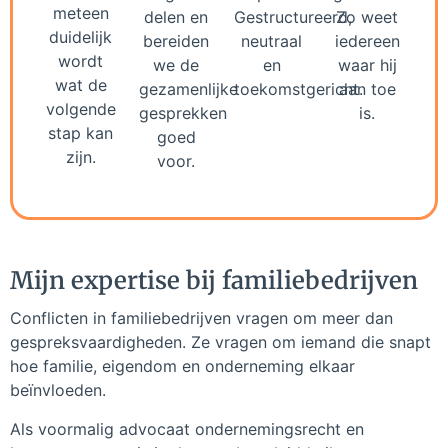
meteen
delen en
Gestructureerd,
Zo weet
duidelijk
bereiden
neutraal
iedereen
wordt
we de
en
waar hij
wat de
gezamenlijke
toekomstgericht.
aan toe
volgende
gesprekken
is.
stap kan
goed
zijn.
voor.
Mijn expertise bij familiebedrijven
Conflicten in familiebedrijven vragen om meer dan
gespreksvaardigheden. Ze vragen om iemand die snapt
hoe familie, eigendom en onderneming elkaar
beïnvloeden.
Als voormalig advocaat ondernemingsrecht en