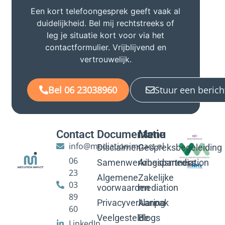
Een kort telefoongesprek geeft vaak al
duidelijkheid. Bel mij rechtstreeks of
leg je situatie kort voor via het
contactformulier. Vrijblijvend en
vertrouwelijk.
Bel 06 23038960
Stuur een berich
Contact
Documentatie
Menu
info@mediationimpact.nl
Disclaimer
Gespreksbegeleiding
06
Samenwerkingspartners
Arbeidsmediation
23
Algemene
Zakelijke
03
voorwaarden
mediation
89
Privacyverklaring
Aanpak
60
Veelgestelde
Blogs
LinkedIn