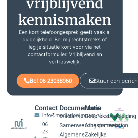
vrijblijvend
kennismaken
Een kort telefoongesprek geeft vaak al
duidelijkheid. Bel mij rechtstreeks of
leg je situatie kort voor via het
contactformulier. Vrijblijvend en
vertrouwelijk.
Bel 06 23038960
Stuur een berich
Contact
Documentatie
Menu
info@mediationimpact.nl
Disclaimer
Gespreksbegeleiding
06
Samenwerkingspartners
Arbeidsmediation
23
Algemene
Zakelijke