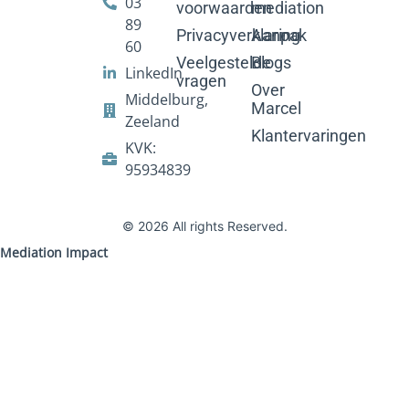
03
voorwaarden
mediation
89
Privacyverklaring
Aanpak
60
Veelgestelde
Blogs
LinkedIn
vragen
Over
Middelburg,
Marcel
Zeeland
Klantervaringen
KVK:
95934839
© 2026 All rights Reserved.
Mediation Impact