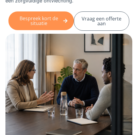
een zorgvuldige ontvlechting.
Bespreek kort de
Vraag een offerte
situatie
aan