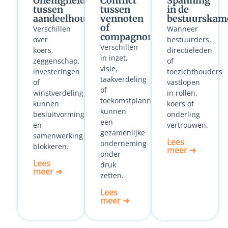
Onenigheid
Conflict
Spanning
tussen
tussen
in de
aandeelhouders
vennoten
bestuurskam
of
Verschillen
Wanneer
compagnons
over
bestuurders,
Verschillen
koers,
directieleden
in inzet,
zeggenschap,
of
visie,
investeringen
toezichthouders
taakverdeling
of
vastlopen
of
winstverdeling
in rollen,
toekomstplannen
kunnen
koers of
kunnen
besluitvorming
onderling
een
en
vertrouwen.
gezamenlijke
samenwerking
Lees
onderneming
blokkeren.
meer ➜
onder
Lees
druk
meer ➜
zetten.
Lees
meer ➜