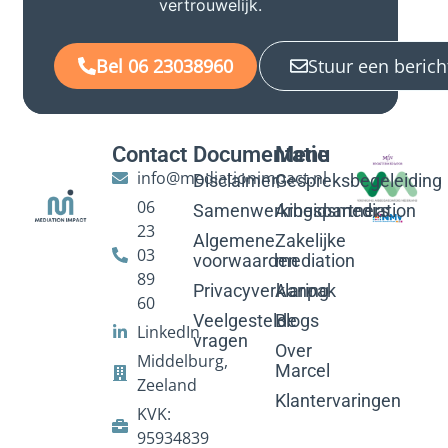
vertrouwelijk.
Bel 06 23038960
Stuur een berich
Contact
Documentatie
Menu
info@mediationimpact.nl
Disclaimer
Gespreksbegeleiding
06
Samenwerkingspartners
Arbeidsmediation
23
Algemene
Zakelijke
03
voorwaarden
mediation
89
Privacyverklaring
Aanpak
60
Veelgestelde
Blogs
LinkedIn
vragen
Over
Middelburg,
Marcel
Zeeland
Klantervaringen
KVK:
95934839