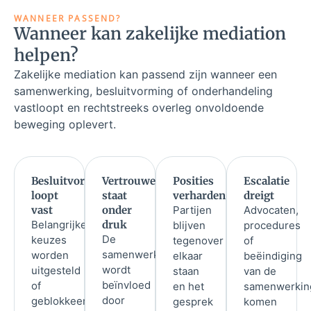
WANNEER PASSEND?
Wanneer kan zakelijke mediation
helpen?
Zakelijke mediation kan passend zijn wanneer een
samenwerking, besluitvorming of onderhandeling
vastloopt en rechtstreeks overleg onvoldoende
beweging oplevert.
Besluitvorming
Vertrouwen
Posities
Escalatie
loopt
staat
verharden
dreigt
vast
onder
Partijen
Advocaten,
Belangrijke
druk
blijven
procedures
De
keuzes
tegenover
of
samenwerking
worden
elkaar
beëindiging
wordt
uitgesteld
staan
van de
beïnvloed
of
en het
samenwerkin
door
geblokkeerd
gesprek
komen