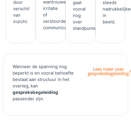
wantrouwen,
door
gaat
steeds
irritatie
verschil
vooral
nadrukkelijke
of
van
nog
in
verstoorde
inzicht.
over
beeld.
communicatie.
standpunten.
Wanneer de spanning nog
Lees meer over
beperkt is en vooral behoefte
gespreksbegeleiding
bestaat aan structuur in het
overleg, kan
gespreksbegeleiding
passender zijn.