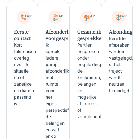
STAP
STAP
STAP
STAP
1
2
3
4
Eerste
Afzonderlijke
Gezamenlijke
Afronding
contact
voorgesprekken
gesprekken
Bereikte
Kort
Ik
Partijen
afspraken
telefonisch
spreek
bespreken
worden
overleg
iedere
onder
vastgelegd,
over de
partij
begeleiding
of het
situatie
afzonderlijk,
de
traject
en of
met
knelpunten,
wordt
zakelijke
ruimte
belangen
neutraal
mediation
voor
en
beëindigd.
passend
het
mogelijke
is.
eigen
afspraken
perspectief,
of
de
vervolgrichtingen.
belangen
en wat
er op