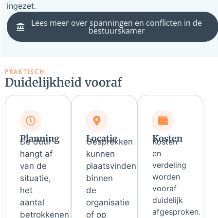
ingezet.
Lees meer over spanningen en conflicten in de
bestuurskamer
PRAKTISCH
Duidelijkheid vooraf
Planning
Locatie
Kosten
De duur
Gesprekken
Kosten
en
hangt af
kunnen
verdeling
van de
plaatsvinden
worden
situatie,
binnen
vooraf
het
de
duidelijk
aantal
organisatie
afgesproken.
betrokkenen
of op