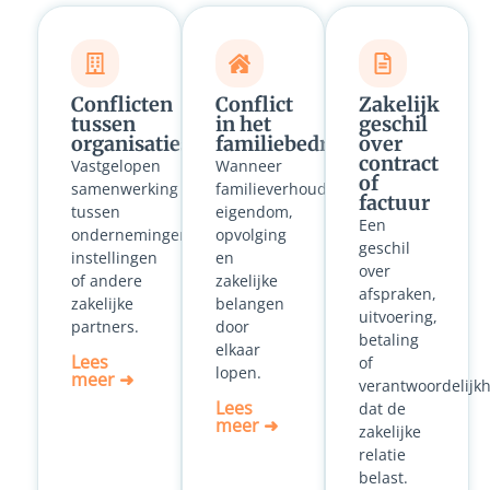
Conflicten
Conflict
Zakelijk
tussen
in het
geschil
organisaties
familiebedrijf
over
contract
Vastgelopen
Wanneer
of
samenwerking
familieverhoudingen,
factuur
tussen
eigendom,
Een
ondernemingen,
opvolging
geschil
instellingen
en
over
of andere
zakelijke
afspraken,
zakelijke
belangen
uitvoering,
partners.
door
betaling
elkaar
Lees
of
lopen.
meer ➜
verantwoordelijk
Lees
dat de
meer ➜
zakelijke
relatie
belast.