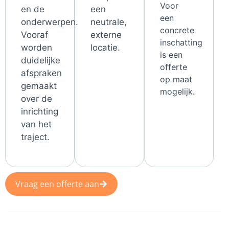
Voor
en de
een
een
onderwerpen.
neutrale,
concrete
Vooraf
externe
inschatting
worden
locatie.
is een
duidelijke
offerte
afspraken
op maat
gemaakt
mogelijk.
over de
inrichting
van het
traject.
Vraag een offerte aan