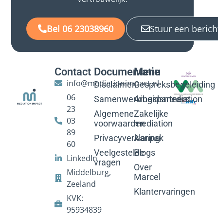
Bel 06 23038960
Stuur een berich
Contact
Documentatie
Menu
info@mediationimpact.nl
Disclaimer
Gespreksbegeleiding
06
Samenwerkingspartners
Arbeidsmediation
23
Algemene
Zakelijke
03
voorwaarden
mediation
89
Privacyverklaring
Aanpak
60
Veelgestelde
Blogs
LinkedIn
vragen
Over
Middelburg,
Marcel
Zeeland
Klantervaringen
KVK:
95934839