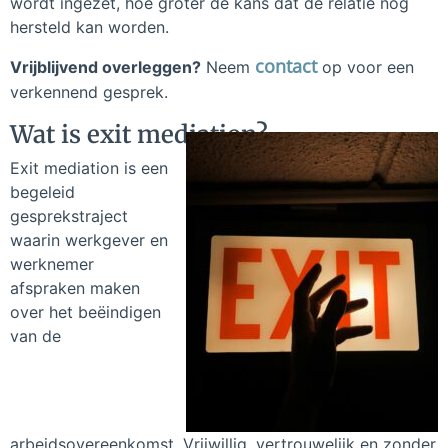
wordt ingezet, hoe groter de kans dat de relatie nog
hersteld kan worden.
contact
Vrijblijvend overleggen?
Neem
op voor een
verkennend gesprek.
Wat is exit mediation?
Exit mediation is een
begeleid
gesprekstraject
waarin werkgever en
werknemer
afspraken maken
over het beëindigen
van de
arbeidsovereenkomst. Vrijwillig, vertrouwelijk en zonder