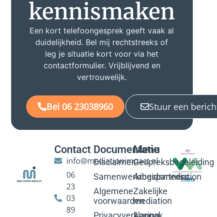
kennismaken
Een kort telefoongesprek geeft vaak al
duidelijkheid. Bel mij rechtstreeks of
leg je situatie kort voor via het
contactformulier. Vrijblijvend en
vertrouwelijk.
Bel 06 23038960
Stuur een berich
Contact
Documentatie
Menu
info@mediationimpact.nl
Disclaimer
Gespreksbegeleiding
06
Samenwerkingspartners
Arbeidsmediation
23
Algemene
Zakelijke
03
voorwaarden
mediation
89
Privacyverklaring
Aanpak