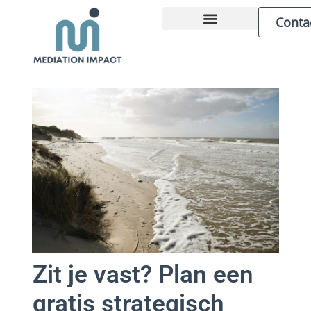
Conta
ZAKELIJKE MEDIATION
OVER MARCEL
Zit je vast? Plan een
gratis strategisch