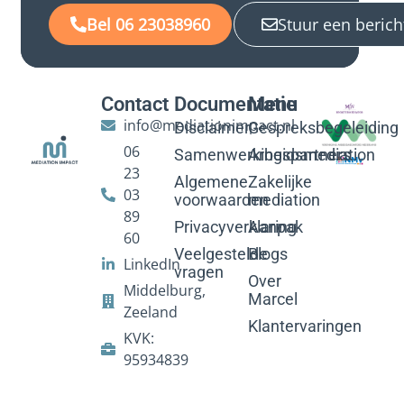
Bel 06 23038960
Stuur een berich
Contact
Documentatie
Menu
info@mediationimpact.nl
Disclaimer
Gespreksbegeleiding
06
Samenwerkingspartners
Arbeidsmediation
23
Algemene
Zakelijke
03
voorwaarden
mediation
89
Privacyverklaring
Aanpak
60
Veelgestelde
Blogs
LinkedIn
vragen
Over
Middelburg,
Marcel
Zeeland
Klantervaringen
KVK:
95934839