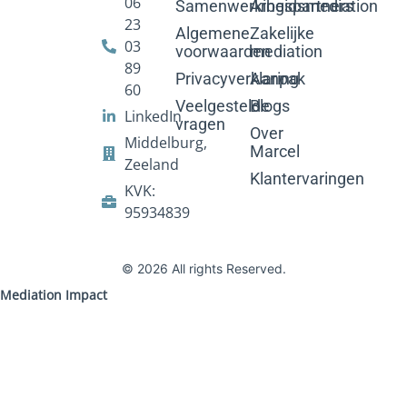
06
Samenwerkingspartners
Arbeidsmediation
23
Algemene
Zakelijke
03
voorwaarden
mediation
89
Privacyverklaring
Aanpak
60
Veelgestelde
Blogs
LinkedIn
vragen
Over
Middelburg,
Marcel
Zeeland
Klantervaringen
KVK:
95934839
© 2026 All rights Reserved.
Mediation Impact