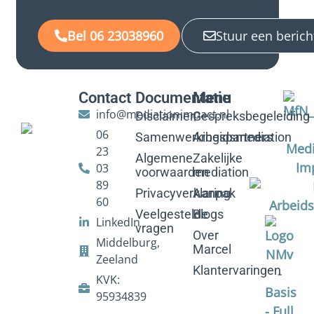
Bel 06 23038960
Stuur een berich
Contact
Documentatie
Menu
info@mediationimpact.nl
Disclaimer
Gespreksbegeleiding
06
Samenwerkingspartners
Arbeidsmediation
23
Algemene
Zakelijke
03
voorwaarden
mediation
89
Privacyverklaring
Aanpak
60
Veelgestelde
Blogs
LinkedIn
vragen
Over
Middelburg,
Marcel
Zeeland
Klantervaringen
KVK:
95934839