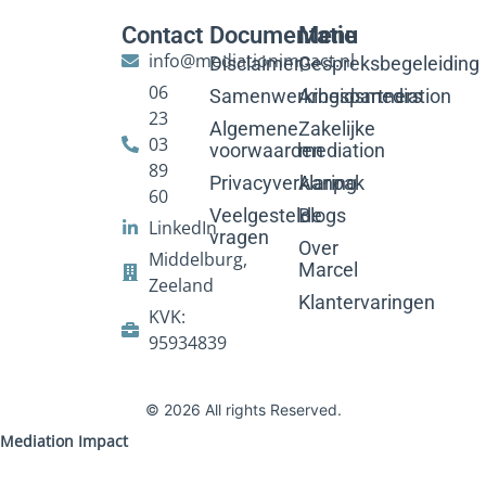
Contact
Documentatie
Menu
info@mediationimpact.nl
Disclaimer
Gespreksbegeleiding
06
Samenwerkingspartners
Arbeidsmediation
23
Algemene
Zakelijke
03
voorwaarden
mediation
89
Privacyverklaring
Aanpak
60
Veelgestelde
Blogs
LinkedIn
vragen
Over
Middelburg,
Marcel
Zeeland
Klantervaringen
KVK:
95934839
© 2026 All rights Reserved.
Mediation Impact