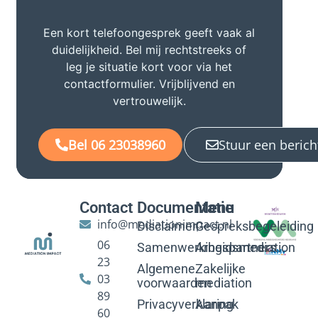
Een kort telefoongesprek geeft vaak al
duidelijkheid. Bel mij rechtstreeks of
leg je situatie kort voor via het
contactformulier. Vrijblijvend en
vertrouwelijk.
Bel 06 23038960
Stuur een berich
Contact
Documentatie
Menu
info@mediationimpact.nl
Disclaimer
Gespreksbegeleiding
06
Samenwerkingspartners
Arbeidsmediation
23
Algemene
Zakelijke
03
voorwaarden
mediation
89
Privacyverklaring
Aanpak
60