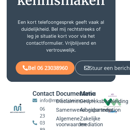
kennismaken
Een kort telefoongesprek geeft vaak al
duidelijkheid. Bel mij rechtstreeks of
leg je situatie kort voor via het
contactformulier. Vrijblijvend en
vertrouwelijk.
Bel 06 23038960
Stuur een berich
Contact
Documentatie
Menu
info@mediationimpact.nl
Disclaimer
Gespreksbegeleiding
06
Samenwerkingspartners
Arbeidsmediation
23
Algemene
Zakelijke
03
voorwaarden
mediation
89